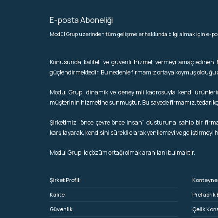
E-posta Aboneliği
Modül Grup üzerinden tüm gelişmeler hakkında bilgi almak için e-pos
Konusunda kaliteli ve güvenli hizmet vermeyi amaç edinen
güçlendirmektedir. Bu nedenle firmamız ortaya koymuş olduğu anl
Modul Grup, dinamik ve deneyimli kadrosuyla kendi ürünlerini 
müşterinin hizmetine sunmuştur. Bu sayede firmamız, tedarikçi
Şirketimiz “önce çevre önce insan” düsturuna sahip bir firmad
karşılayarak, kendisini sürekli olarak yenilemeyi ve geliştirmeyi 
Modul Grup ile çözüm ortağı olmak aranılanı bulmaktır.
Şirket Profili
Konteyne
Kalite
Prefabrik 
Güvenlik
Çelik Kon