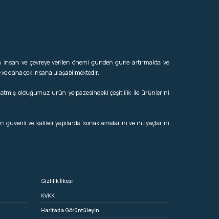
 insan ve çevreye verilen önemi günden güne artırmakta ve
e ve daha çok insana ulaşabilmektedir.
ratmış olduğumuz ürün yelpazesindeki çeşitlilik ile ürünlerini
güvenli ve kaliteli yapılarda konaklamalarını ve ihtiyaçlarını
Gizlilik İlkesi
KVKK
Haritada Görüntüleyin