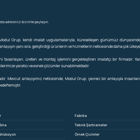
ta adresinizi bizimle paylaşın.
 Modul Grup, kendi imalat uygulamalarıyla, küreselleşen günümüz dünyasında
ayışın yanı sıra, geliştirdiği ürünlerin ve hizmetlerin neticesinde daha çok ülkey
tasarlayan, üreten ve montaj işlemini gerçekleştiren imalatçı bir firmadır. Ya
lerimize yaratıcı ve esnek çözümler sunabilmektedir.
ır. Mevcut anlayışımız neticesinde, Modul Grup, çevreci bir anlayışla insanların 
hedeflemiştir.
r
Fabrika
Bina
Teknik Şartnameler
strüksiyon
Örnek Çizimler